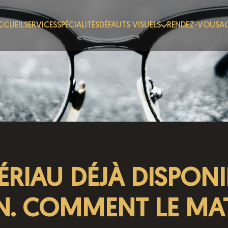
CCUEIL
SERVICES
SPÉCIALITÉS
DÉFAUTS VISUELS
RENDEZ-VOUS
AC
RIAU DÉJÀ DISPONI
N. COMMENT LE MA