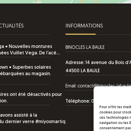
CTUALITÉS
INFORMATIONS
ga • Nouvelles montures
BINOCLES LA BAULE
nées Vuillet Vega. De l’acé…
Adresse: 14 avenue du Bois d
wn • Superbes solaires
44500 LA BAULE
débarquées au magasin.
Email:
contact@binocles-labaule
res ont été désactivés pour
ion.
Téléphone: 02 40 11 01 04
Pour offrir les me
cookies pour stock
 avons assisté à la
ces technologies 
du dernier verre #miyosmartiq
navigation ou les I
consentement peut 