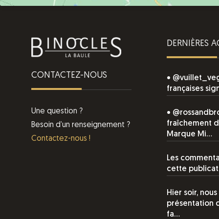
DERNIÈRES A
CONTACTEZ-NOUS
• @vuillet_ve
françaises sig
Une question ?
• @rossandbro
fraîchement 
Besoin d’un renseignement ?
Marque Mi…
Contactez-nous !
Les commentai
cette publicat
Hier soir, nous
présentation 
fa…